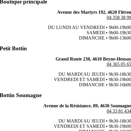
Boutique principale
Avenue des Martyrs 192, 4620 Fléro
04 358 38 9
DU LUNDI AU VENDREDI • 9h00-19h0
SAMEDI • 9h00-19h3
DIMANCHE • 9h00-13h0
Petit Bottin
Grand Route 238, 4610 Beyne-Heusa
04 365 05 6
DU MARDI AU JEUDI • 9h30-18h3
VENDREDI ET SAMEDI • 9h30-19h0
DIMANCHE • 9h30-16h0
Bottin Soumagne
Avenue de la Résistance, 89, 4630 Soumagn
04 33 81 43
DU MARDI AU JEUDI • 9h30-18h3
VENDREDI ET SAMEDI • 9h30-19h0