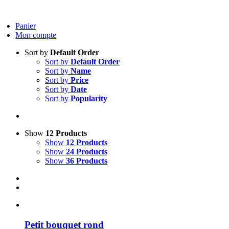
Skip
to
Panier
content
Mon compte
Sort by
Default Order
Sort by
Default Order
Sort by
Name
Sort by
Price
Sort by
Date
Sort by
Popularity
Show
12 Products
Show
12 Products
Show
24 Products
Show
36 Products
Petit bouquet rond