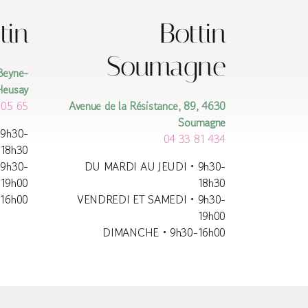
tin
Bottin
Soumagne
Beyne-
Heusay
 05 65
Avenue de la Résistance, 89, 4630
Soumagne
9h30-
04 33 81 434
18h30
9h30-
DU MARDI AU JEUDI • 9h30-
19h00
18h30
16h00
VENDREDI ET SAMEDI • 9h30-
19h00
DIMANCHE • 9h30-16h00