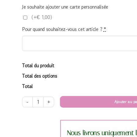
Je souhaite ajouter une carte personnalisée
(+€ 1,00)
Pour quand souhaitez-vous cet article ?
*
Total du produit
Total des options
Total
Ajouter au pa
quantité
de
Montage
boule
Nous livrons uniquement l
moyen