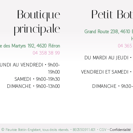
Boutique
Petit Bot
principale
Grand Route 238, 4610 
e des Martyrs 192, 4620 Fléron
04 365
04 358 38 99
DU MARDI AU JEUDI • 
UNDI AU VENDREDI • 9h00-
19h00
VENDREDI ET SAMEDI • 
SAMEDI • 9h00-19h30
DIMANCHE • 9h00-13h00
DIMANCHE • 9h30-
© Fleuriste Bottin-Englebert, tous droits réservés. • BE0550.911.401 • CGV •
Confidentialité