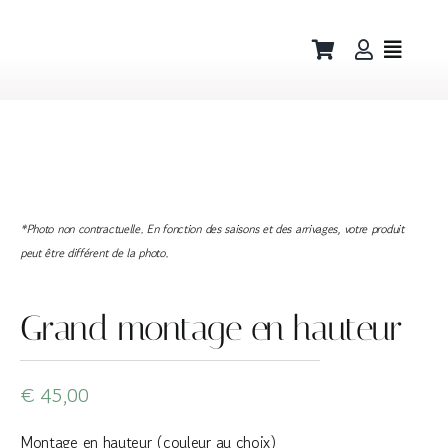
Skip
to
content
*Photo non contractuelle. En fonction des saisons et des arrivages, votre produit
peut être différent de la photo.
Grand montage en hauteur
€
45,00
Montage en hauteur (couleur au choix)