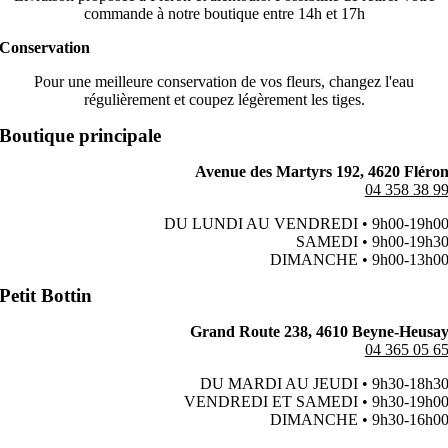
commande à notre boutique entre 14h et 17h
Conservation
Pour une meilleure conservation de vos fleurs, changez l'eau
régulièrement et coupez légèrement les tiges.
Boutique principale
Avenue des Martyrs 192, 4620 Fléro
04 358 38 9
DU LUNDI AU VENDREDI • 9h00-19h0
SAMEDI • 9h00-19h3
DIMANCHE • 9h00-13h0
Petit Bottin
Grand Route 238, 4610 Beyne-Heusa
04 365 05 6
DU MARDI AU JEUDI • 9h30-18h3
VENDREDI ET SAMEDI • 9h30-19h0
DIMANCHE • 9h30-16h0