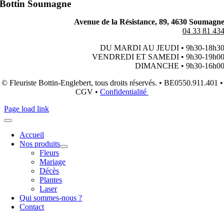
Bottin Soumagne
Avenue de la Résistance, 89, 4630 Soumagn
04 33 81 43
DU MARDI AU JEUDI • 9h30-18h3
VENDREDI ET SAMEDI • 9h30-19h0
DIMANCHE • 9h30-16h0
© Fleuriste Bottin-Englebert, tous droits réservés. • BE0550.911.401 •
CGV •
Confidentialité
Page load link
Accueil
Nos produits
Fleurs
Mariage
Décès
Plantes
Laser
Qui sommes-nous ?
Contact