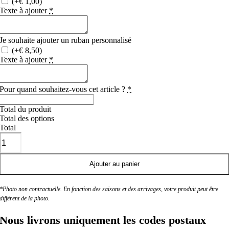
(+€ 1,00)
Texte à ajouter
*
Je souhaite ajouter un ruban personnalisé
(+€ 8,50)
Texte à ajouter
*
Pour quand souhaitez-vous cet article ?
*
Total du produit
Total des options
Total
quantité
de
Grand
coussin
Ajouter au panier
*Photo non contractuelle. En fonction des saisons et des arrivages, votre produit peut être
différent de la photo.
Nous livrons uniquement les codes postaux