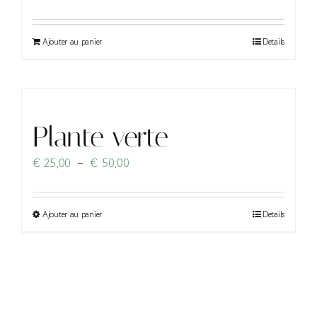
Ajouter au panier
Details
Plante verte
Plage
€
25,00
–
€
50,00
de
prix :
€ 25,00
Ce
Ajouter au panier
Details
à
produit
€ 50,00
a
plusieurs
variations.
Les