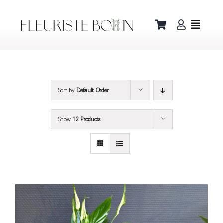
Skip
to
content
Sort by
Default Order
Show
12 Products