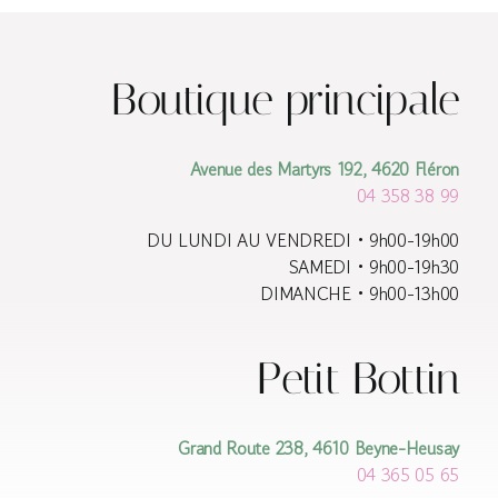
options
peuvent
être
choisies
Boutique principale
sur
la
page
Avenue des Martyrs 192, 4620 Fléron
du
04 358 38 99
produit
DU LUNDI AU VENDREDI • 9h00-19h00
SAMEDI • 9h00-19h30
DIMANCHE • 9h00-13h00
Petit Bottin
Grand Route 238, 4610 Beyne-Heusay
04 365 05 65